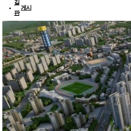
길
게시
판