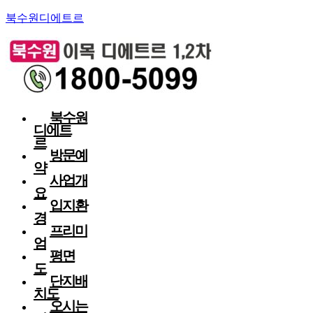
북수원디에트르
북수원
디에트
르
방문예
약
사업개
요
입지환
경
프리미
엄
평면
도
단지배
치도
오시는