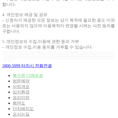
합니다.
4. 개인정보 제공 및 공유
– 신청자가 제공한 모든 정보는 상기 목적에 필요한 용도 이외
로는 사용되지 않으며 이용목적이 변경될 시에는 사전 동의를
구합니다.
5. 개인정보의 수집,이용에 관한 동의 거부
– 개인정보 수집,이용 동의를 거부할 수 있습니다.
본 페이지는 #모델하우스시간 #모델하우스오픈시간 #모델하우스운영시간 #모델하우스예약 #방문예약 #견본주택 #홍보관 #분양가 #분양 #미분양 #대표번호 #계약조건 #잔여세대 #입주일 #입
주날짜 #오픈 #운영 #줍줍 #위치주소 #오픈시간 #운영시간 #방문후기 #모하 #청약 #평면도 #평형대 #선착순 #펜트하우스 #1순위 #특별공급 #혜택 #회사보유분 #후기 #주차장 #5O99 #5099 #
드림스 #드림즈 #고은애 #나애리 #오방순 #양기리 #김하린 #독고진 #김삼순 #도봉순 #공심이 #봉사월 #백만송 #고백주 #진설아 #방울이 #별빛나 #설아린 #채하늘 #비나리 #해솔빛 #달보라 #
송편돌 #이태백 #한강수 #오로라 #옥분이 #덕배씨 #말숙이 #금자씨 #말자씨 #칠복이 #구돌이 #진도진 #강태주 #장보라 #민하율 #서리안 등 주택 관련 주요 키워드 기반 정보 제공을 목적으로 구
성되어 있습니다.
1800-5099 터치시 전화연결
북수원 디에트르
방문예약
사업개요
입지환경
프리미엄
평면도
단지배치도
오시는길