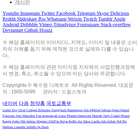
게시판
Youtube
Instagram
Twitter
Facebook
Telegram
Skype
Delicious
Reddit
Slideshare
Rss
Whatsapp
Weixin
Twitch
Tumblr
Apple
Android
Dribbble
Vimeo
Tripadvisor
Foursquare
Stack-overflow
Deviantart
Github
Houzz
※ 해당 홈페이지의 이미지CG, 지역도, 이미지 및 내용은 소비
자의 이해를 돕기 위해 제작된 것으로 실제와 다를 수 있습니
다.
※ 해당 홈페이지의 관련 이미지중 지자체의 사업진행과정에
서 변경, 축소, 취소될 수 있으며 이는 당사와 무관합니다.
Copyrights © 북수원 디에트르 All Rights Reserved. 대표문
의 : 1800-5099
관리자 : 드림스토어
네이버
다음
청약홈
국토교통부
Gofore
Etsy
Orcid
Codepen
Bitbucket
Simplybuilt
Reacteurope
Sith
946b1e4
Sellcast
Opera
Openid
Fonticons
Sass
Mastodon
Fort-awesome-alt
Linux
Phoenix-framework
Maxcdn
Vuejs
Cpanel
Mizuni
Kaggle
Fedex
Dhl
Jenkins
Magento
A1b87ae
Hotjar
Buffer
Jira
Yahoo
Lastfm
Adn
Airbnb
Ns8
Btc
Medium
Linkedin
Jsfiddle
Qq
Hooli